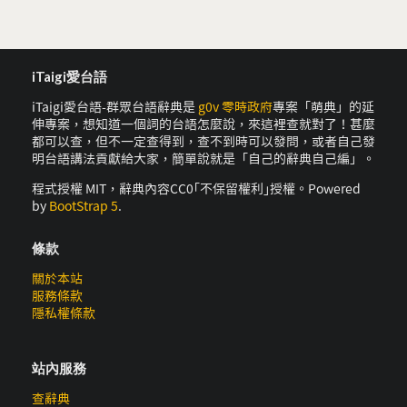
iTaigi愛台語
iTaigi愛台語-群眾台語辭典是
g0v 零時政府
專案「萌典」的延
伸專案，想知道一個詞的台語怎麼說，來這裡查就對了！甚麼
都可以查，但不一定查得到，查不到時可以發問，或者自己發
明台語講法貢獻給大家，簡單說就是「自己的辭典自己編」。
程式授權 MIT，辭典內容CC0｢不保留權利｣授權。Powered
by
BootStrap 5
.
條款
關於本站
服務條款
隱私權條款
站內服務
查辭典