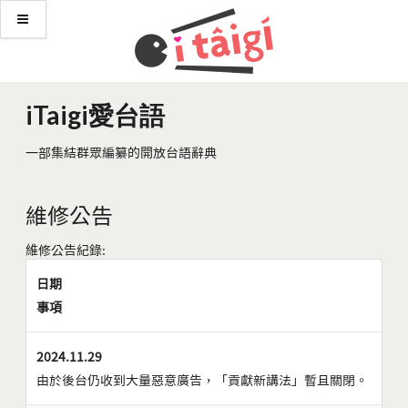
iTaigi愛台語
一部集結群眾編纂的開放台語辭典
維修公告
維修公告紀錄:
日期
事項
2024.11.29
由於後台仍收到大量惡意廣告，「貢獻新講法」暫且關閉。