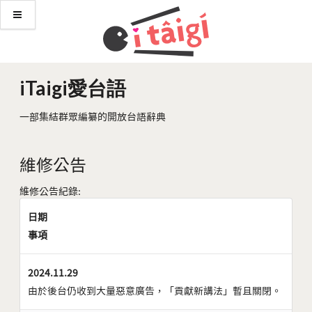
iTaigi愛台語
一部集結群眾編纂的開放台語辭典
維修公告
維修公告紀錄:
日期
事項
2024.11.29
由於後台仍收到大量惡意廣告，「貢獻新講法」暫且關閉。