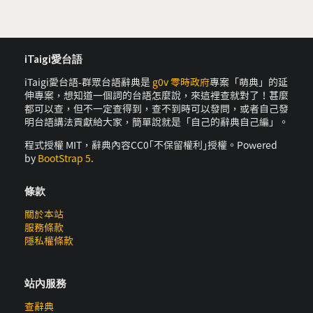
iTaigi愛台語
iTaigi愛台語-群眾台語辭典是
g0v 零時政府
專案「萌典」的延
伸專案，想知道一個詞的台語怎麼說，來這裡查就對了！甚麼
都可以查，但不一定查得到，查不到時可以發問，或者自己發
明台語講法貢獻給大家，簡單說就是「自己的辭典自己編」。
程式授權 MIT，辭典內容CC0｢不保留權利｣授權。Powered
by
BootStrap 5
.
條款
關於本站
服務條款
隱私權條款
站內服務
查辭典