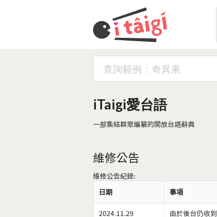
iTaigi愛台語
一部集結群眾編纂的開放台語辭典
維修公告
維修公告紀錄:
日期
事項
2024.11.29
由於後台仍收到