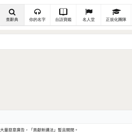
查辭典
你的名字
台語寶鑑
名人堂
正規化團隊
大量惡意廣告，「貢獻新講法」暫且關閉。