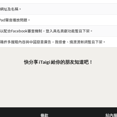
網址及名稱。
iPad聲音播放問題。
以配合Facebook審查機制，登入具名貢獻功能暫且下架。
雜許多腥羶內容與中國惡意廣告，我很會、燒燙燙新詞暫且下架。
快分享 iTaigi 給你的朋友知道吧！
條款
站內