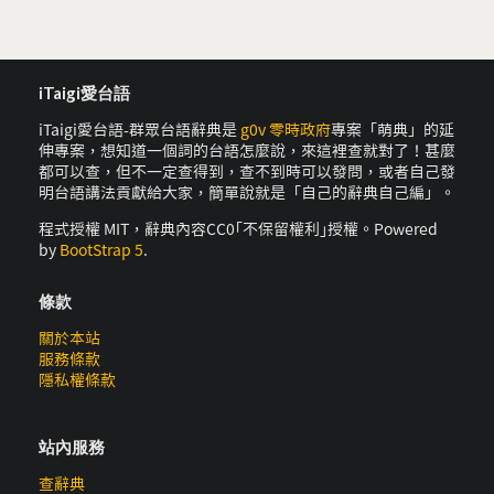
iTaigi愛台語
iTaigi愛台語-群眾台語辭典是
g0v 零時政府
專案「萌典」的延
伸專案，想知道一個詞的台語怎麼說，來這裡查就對了！甚麼
都可以查，但不一定查得到，查不到時可以發問，或者自己發
明台語講法貢獻給大家，簡單說就是「自己的辭典自己編」。
程式授權 MIT，辭典內容CC0｢不保留權利｣授權。Powered
by
BootStrap 5
.
條款
關於本站
服務條款
隱私權條款
站內服務
查辭典