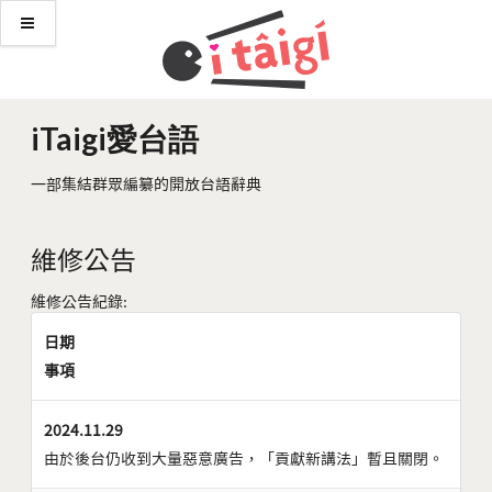
iTaigi愛台語
一部集結群眾編纂的開放台語辭典
維修公告
維修公告紀錄:
日期
事項
2024.11.29
由於後台仍收到大量惡意廣告，「貢獻新講法」暫且關閉。