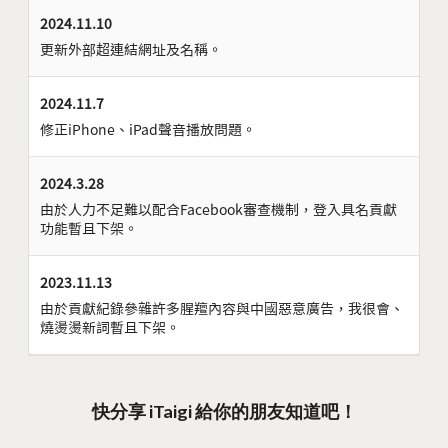
2024.11.10
更新外部超連結網址及名稱。
2024.11.7
修正iPhone、iPad聲音播放問題。
2024.3.28
由於人力不足難以配合Facebook審查機制，登入具名貢獻
功能暫且下架。
2023.11.13
由於貢獻紀錄參雜許多腥羶內容與中國惡意廣告，我很會、
燒燙燙新詞暫且下架。
快分享 iTaigi 給你的朋友知道吧！