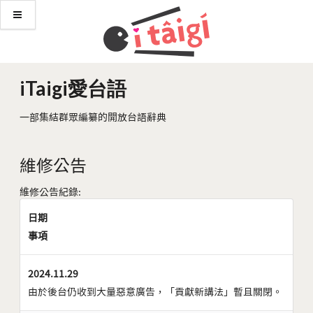
iTaigi愛台語
一部集結群眾編纂的開放台語辭典
維修公告
維修公告紀錄:
日期
事項
2024.11.29
由於後台仍收到大量惡意廣告，「貢獻新講法」暫且關閉。