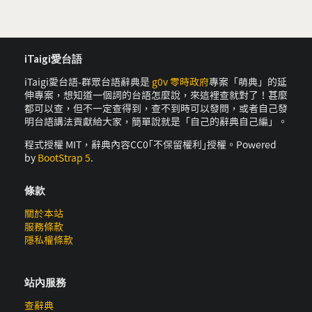
iTaigi愛台語
iTaigi愛台語-群眾台語辭典是
g0v 零時政府
專案「萌典」的延
伸專案，想知道一個詞的台語怎麼說，來這裡查就對了！甚麼
都可以查，但不一定查得到，查不到時可以發問，或者自己發
明台語講法貢獻給大家，簡單說就是「自己的辭典自己編」。
程式授權 MIT，辭典內容CC0｢不保留權利｣授權。Powered
by
BootStrap 5
.
條款
關於本站
服務條款
隱私權條款
站內服務
查辭典