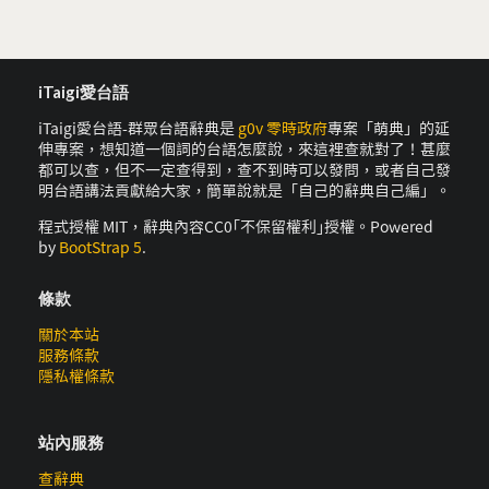
iTaigi愛台語
iTaigi愛台語-群眾台語辭典是
g0v 零時政府
專案「萌典」的延
伸專案，想知道一個詞的台語怎麼說，來這裡查就對了！甚麼
都可以查，但不一定查得到，查不到時可以發問，或者自己發
明台語講法貢獻給大家，簡單說就是「自己的辭典自己編」。
程式授權 MIT，辭典內容CC0｢不保留權利｣授權。Powered
by
BootStrap 5
.
條款
關於本站
服務條款
隱私權條款
站內服務
查辭典