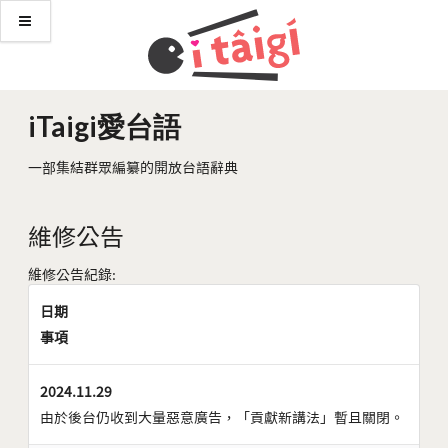
iTaigi愛台語
一部集結群眾編纂的開放台語辭典
維修公告
維修公告紀錄:
日期
事項
2024.11.29
由於後台仍收到大量惡意廣告，「貢獻新講法」暫且關閉。