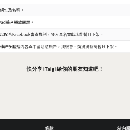
網址及名稱。
iPad聲音播放問題。
以配合Facebook審查機制，登入具名貢獻功能暫且下架。
雜許多腥羶內容與中國惡意廣告，我很會、燒燙燙新詞暫且下架。
快分享 iTaigi 給你的朋友知道吧！
條款
站內