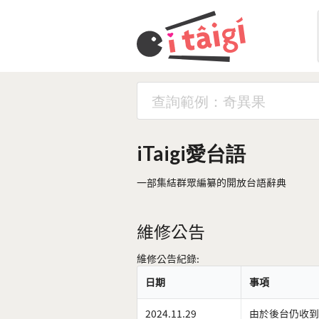
iTaigi愛台語
一部集結群眾編纂的開放台語辭典
維修公告
維修公告紀錄:
日期
事項
2024.11.29
由於後台仍收到