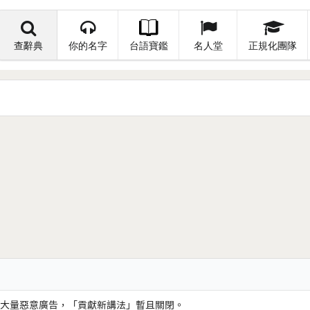
查辭典
你的名字
台語寶鑑
名人堂
正規化團隊
大量惡意廣告，「貢獻新講法」暫且關閉。