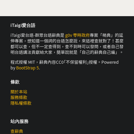
iTaigi愛台語
iTaigi愛台語-群眾台語辭典是
g0v 零時政府
專案「萌典」的延
伸專案，想知道一個詞的台語怎麼說，來這裡查就對了！甚麼
都可以查，但不一定查得到，查不到時可以發問，或者自己發
明台語講法貢獻給大家，簡單說就是「自己的辭典自己編」。
程式授權 MIT，辭典內容CC0｢不保留權利｣授權。Powered
by
BootStrap 5
.
條款
關於本站
服務條款
隱私權條款
站內服務
查辭典