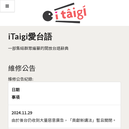
iTaigi愛台語
一部集結群眾編纂的開放台語辭典
維修公告
維修公告紀錄:
日期
事項
2024.11.29
由於後台仍收到大量惡意廣告，「貢獻新講法」暫且關閉。