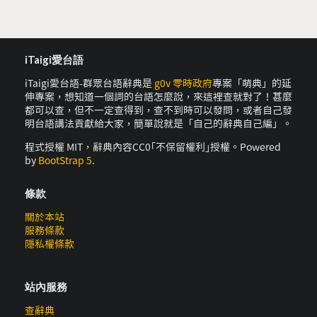
iTaigi愛台語
iTaigi愛台語-群眾台語辭典是
g0v 零時政府
專案「萌典」的延
伸專案，想知道一個詞的台語怎麼說，來這裡查就對了！甚麼
都可以查，但不一定查得到，查不到時可以發問，或者自己發
明台語講法貢獻給大家，簡單說就是「自己的辭典自己編」。
程式授權 MIT，辭典內容CC0｢不保留權利｣授權。Powered
by
BootStrap 5
.
條款
關於本站
服務條款
隱私權條款
站內服務
查辭典