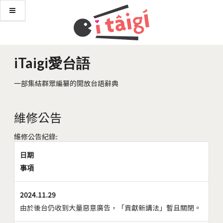
iTaigi愛台語
一部集結群眾編纂的開放台語辭典
維修公告
維修公告紀錄:
日期
事項
2024.11.29
由於後台仍收到大量惡意廣告，「貢獻新講法」暫且關閉。