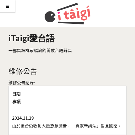
iTaigi愛台語
一部集結群眾編纂的開放台語辭典
維修公告
維修公告紀錄:
日期
事項
2024.11.29
由於後台仍收到大量惡意廣告，「貢獻新講法」暫且關閉。