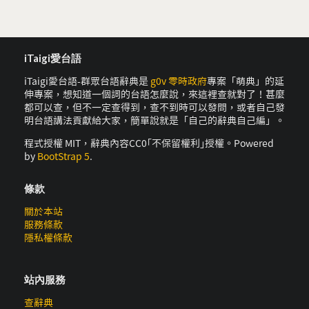
iTaigi愛台語
iTaigi愛台語-群眾台語辭典是
g0v 零時政府
專案「萌典」的延
伸專案，想知道一個詞的台語怎麼說，來這裡查就對了！甚麼
都可以查，但不一定查得到，查不到時可以發問，或者自己發
明台語講法貢獻給大家，簡單說就是「自己的辭典自己編」。
程式授權 MIT，辭典內容CC0｢不保留權利｣授權。Powered
by
BootStrap 5
.
條款
關於本站
服務條款
隱私權條款
站內服務
查辭典