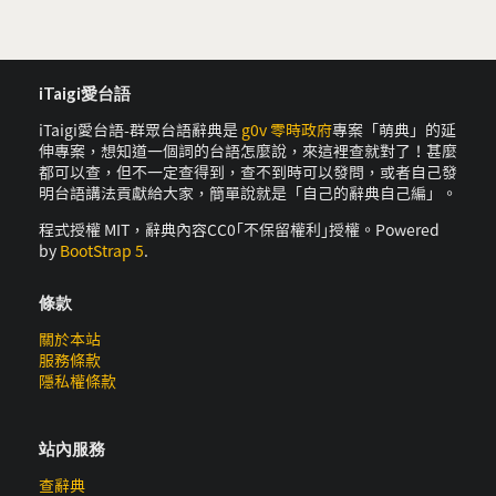
iTaigi愛台語
iTaigi愛台語-群眾台語辭典是
g0v 零時政府
專案「萌典」的延
伸專案，想知道一個詞的台語怎麼說，來這裡查就對了！甚麼
都可以查，但不一定查得到，查不到時可以發問，或者自己發
明台語講法貢獻給大家，簡單說就是「自己的辭典自己編」。
程式授權 MIT，辭典內容CC0｢不保留權利｣授權。Powered
by
BootStrap 5
.
條款
關於本站
服務條款
隱私權條款
站內服務
查辭典