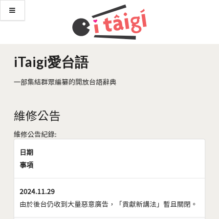
iTaigi愛台語
一部集結群眾編纂的開放台語辭典
維修公告
維修公告紀錄:
日期
事項
2024.11.29
由於後台仍收到大量惡意廣告，「貢獻新講法」暫且關閉。