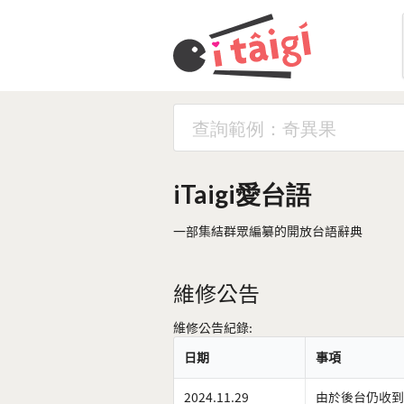
iTaigi愛台語
一部集結群眾編纂的開放台語辭典
維修公告
維修公告紀錄:
日期
事項
2024.11.29
由於後台仍收到