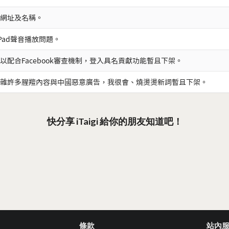
網址及名稱。
iPad聲音播放問題。
以配合Facebook審查機制，登入具名貢獻功能暫且下架。
雜許多腥羶內容與中國惡意廣告，我很會、燒燙燙新詞暫且下架。
快分享 iTaigi 給你的朋友知道吧！
條款
站內