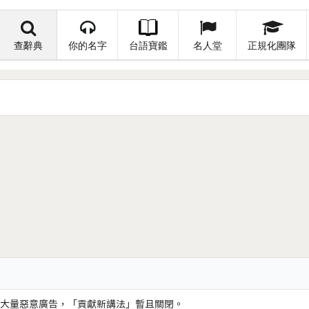
查辭典
你的名字
台語寶鑑
名人堂
正規化團隊
大量惡意廣告，「貢獻新講法」暫且關閉。