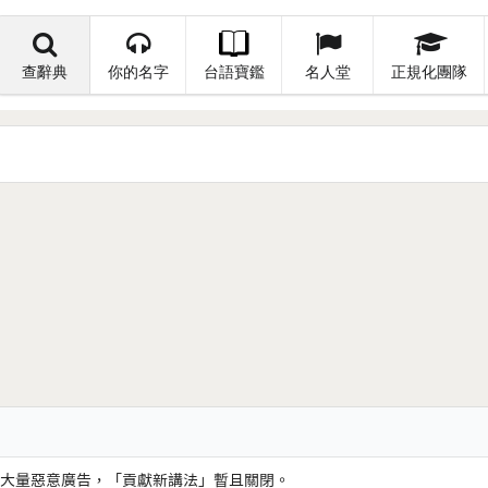
查辭典
你的名字
台語寶鑑
名人堂
正規化團隊
大量惡意廣告，「貢獻新講法」暫且關閉。