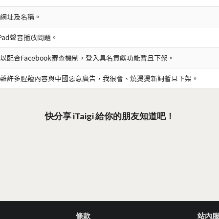
網址及名稱。
iPad聲音播放問題。
以配合Facebook審查機制，登入具名貢獻功能暫且下架。
雜許多腥羶內容與中國惡意廣告，我很會、燒燙燙新詞暫且下架。
快分享 iTaigi 給你的朋友知道吧！
條款
站內