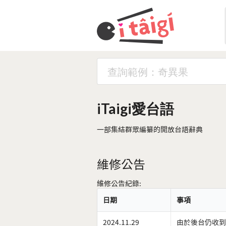
iTaigi愛台語
一部集結群眾編纂的開放台語辭典
維修公告
維修公告紀錄:
日期
事項
2024.11.29
由於後台仍收到