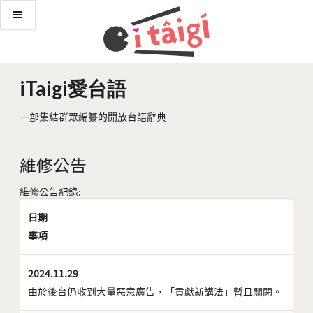
iTaigi愛台語
一部集結群眾編纂的開放台語辭典
維修公告
維修公告紀錄:
日期
事項
2024.11.29
由於後台仍收到大量惡意廣告，「貢獻新講法」暫且關閉。