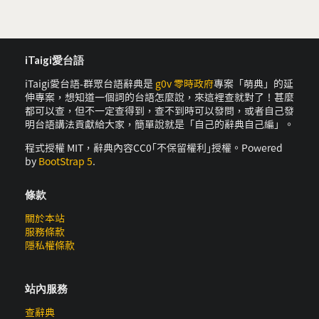
iTaigi愛台語
iTaigi愛台語-群眾台語辭典是
g0v 零時政府
專案「萌典」的延
伸專案，想知道一個詞的台語怎麼說，來這裡查就對了！甚麼
都可以查，但不一定查得到，查不到時可以發問，或者自己發
明台語講法貢獻給大家，簡單說就是「自己的辭典自己編」。
程式授權 MIT，辭典內容CC0｢不保留權利｣授權。Powered
by
BootStrap 5
.
條款
關於本站
服務條款
隱私權條款
站內服務
查辭典