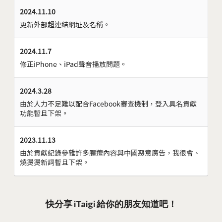
2024.11.10
更新外部超連結網址及名稱。
2024.11.7
修正iPhone、iPad聲音播放問題。
2024.3.28
由於人力不足難以配合Facebook審查機制，登入具名貢獻
功能暫且下架。
2023.11.13
由於貢獻紀錄參雜許多腥羶內容與中國惡意廣告，我很會、
燒燙燙新詞暫且下架。
快分享 iTaigi 給你的朋友知道吧！