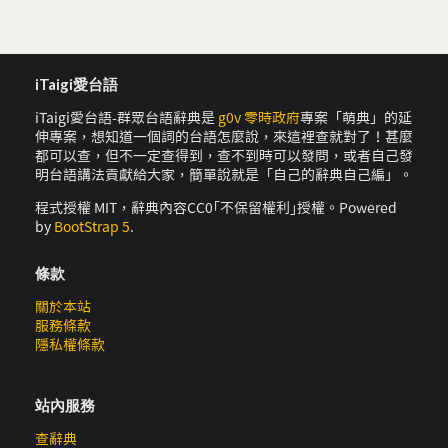
iTaigi愛台語
iTaigi愛台語-群眾台語辭典是
g0v 零時政府
專案「萌典」的延
伸專案，想知道一個詞的台語怎麼說，來這裡查就對了！甚麼
都可以查，但不一定查得到，查不到時可以發問，或者自己發
明台語講法貢獻給大家，簡單說就是「自己的辭典自己編」。
程式授權 MIT，辭典內容CC0｢不保留權利｣授權。Powered
by
BootStrap 5
.
條款
關於本站
服務條款
隱私權條款
站內服務
查辭典