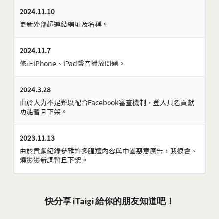
2024.11.10
更新外部超連結網址及名稱。
2024.11.7
修正iPhone、iPad聲音播放問題。
2024.3.28
由於人力不足難以配合Facebook審查機制，登入具名貢獻
功能暫且下架。
2023.11.13
由於貢獻紀錄參雜許多腥羶內容與中國惡意廣告，我很會、
燒燙燙新詞暫且下架。
快分享 iTaigi 給你的朋友知道吧！