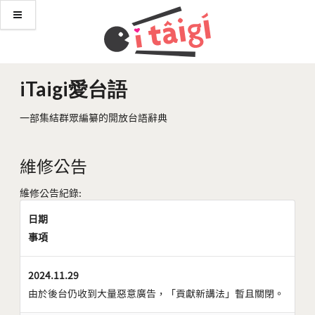
iTaigi愛台語
一部集結群眾編纂的開放台語辭典
維修公告
維修公告紀錄:
日期
事項
2024.11.29
由於後台仍收到大量惡意廣告，「貢獻新講法」暫且關閉。