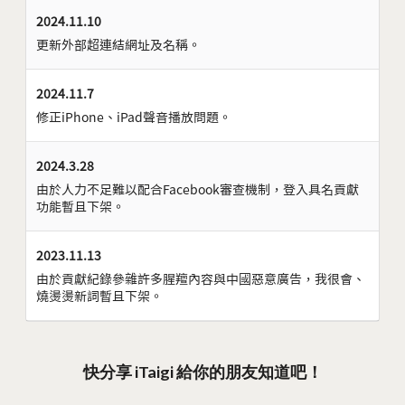
2024.11.10
更新外部超連結網址及名稱。
2024.11.7
修正iPhone、iPad聲音播放問題。
2024.3.28
由於人力不足難以配合Facebook審查機制，登入具名貢獻
功能暫且下架。
2023.11.13
由於貢獻紀錄參雜許多腥羶內容與中國惡意廣告，我很會、
燒燙燙新詞暫且下架。
快分享 iTaigi 給你的朋友知道吧！