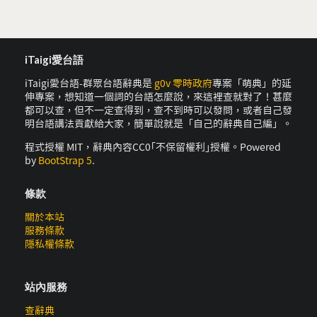
iTaigi愛台語
iTaigi愛台語-群眾台語辭典是
g0v 零時政府
專案「萌典」的延
伸專案，想知道一個詞的台語怎麼說，來這裡查就對了！甚麼
都可以查，但不一定查得到，查不到時可以發問，或者自己發
明台語講法貢獻給大家，簡單說就是「自己的辭典自己編」。
程式授權 MIT，辭典內容CC0｢不保留權利｣授權。Powered
by
BootStrap 5
.
條款
關於本站
服務條款
隱私權條款
站內服務
查辭典