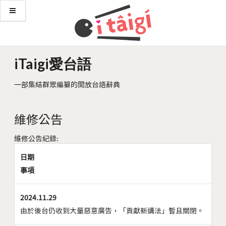
iTaigi愛台語
一部集結群眾編纂的開放台語辭典
維修公告
維修公告紀錄:
日期
事項
2024.11.29
由於後台仍收到大量惡意廣告，「貢獻新講法」暫且關閉。