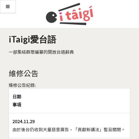
iTaigi愛台語
一部集結群眾編纂的開放台語辭典
維修公告
維修公告紀錄:
日期
事項
2024.11.29
由於後台仍收到大量惡意廣告，「貢獻新講法」暫且關閉。