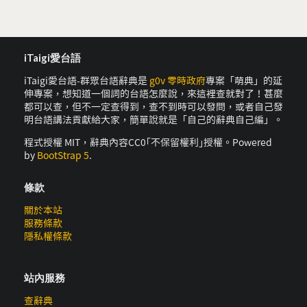
iTaigi愛台語
iTaigi愛台語-群眾台語辭典是
g0v 零時政府
專案「萌典」的延
伸專案，想知道一個詞的台語怎麼說，來這裡查就對了！甚麼
都可以查，但不一定查得到，查不到時可以發問，或者自己發
明台語講法貢獻給大家，簡單說就是「自己的辭典自己編」。
程式授權 MIT，辭典內容CC0｢不保留權利｣授權。Powered
by
BootStrap 5
.
條款
關於本站
服務條款
隱私權條款
站內服務
查辭典