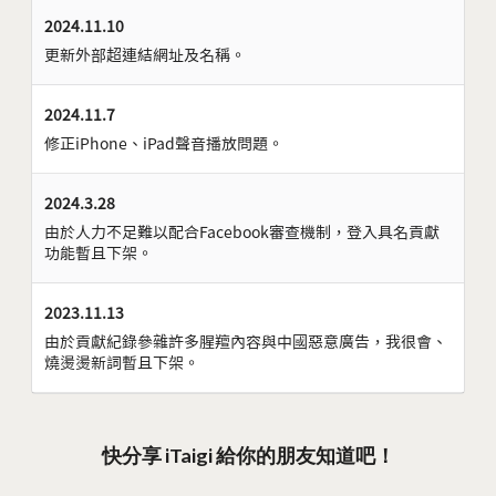
2024.11.10
更新外部超連結網址及名稱。
2024.11.7
修正iPhone、iPad聲音播放問題。
2024.3.28
由於人力不足難以配合Facebook審查機制，登入具名貢獻
功能暫且下架。
2023.11.13
由於貢獻紀錄參雜許多腥羶內容與中國惡意廣告，我很會、
燒燙燙新詞暫且下架。
快分享 iTaigi 給你的朋友知道吧！