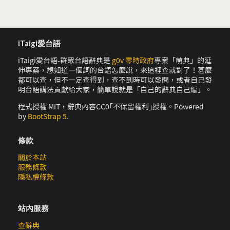
iTaigi愛台語
iTaigi愛台語-群眾台語辭典是
g0v 零時政府
專案「萌典」的延
伸專案，想知道一個詞的台語怎麼說，來這裡查就對了！甚麼
都可以查，但不一定查得到，查不到時可以發問，或者自己發
明台語講法貢獻給大家，簡單說就是「自己的辭典自己編」。
程式授權 MIT，辭典內容CC0｢不保留權利｣授權。Powered
by
BootStrap 5
.
條款
關於本站
服務條款
隱私權條款
站內服務
查辭典