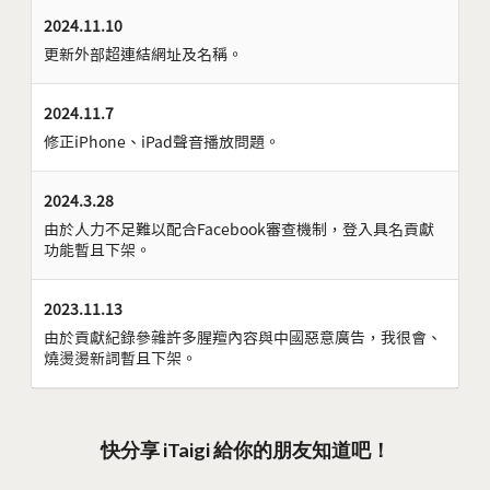
2024.11.10
更新外部超連結網址及名稱。
2024.11.7
修正iPhone、iPad聲音播放問題。
2024.3.28
由於人力不足難以配合Facebook審查機制，登入具名貢獻
功能暫且下架。
2023.11.13
由於貢獻紀錄參雜許多腥羶內容與中國惡意廣告，我很會、
燒燙燙新詞暫且下架。
快分享 iTaigi 給你的朋友知道吧！