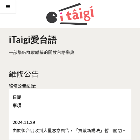
iTaigi愛台語
一部集結群眾編纂的開放台語辭典
維修公告
維修公告紀錄:
日期
事項
2024.11.29
由於後台仍收到大量惡意廣告，「貢獻新講法」暫且關閉。