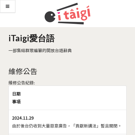
iTaigi愛台語
一部集結群眾編纂的開放台語辭典
維修公告
維修公告紀錄:
日期
事項
2024.11.29
由於後台仍收到大量惡意廣告，「貢獻新講法」暫且關閉。