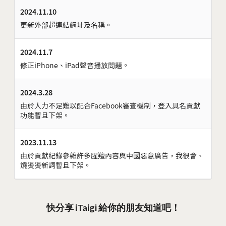
2024.11.10
更新外部超連結網址及名稱。
2024.11.7
修正iPhone、iPad聲音播放問題。
2024.3.28
由於人力不足難以配合Facebook審查機制，登入具名貢獻
功能暫且下架。
2023.11.13
由於貢獻紀錄參雜許多腥羶內容與中國惡意廣告，我很會、
燒燙燙新詞暫且下架。
快分享 iTaigi 給你的朋友知道吧！