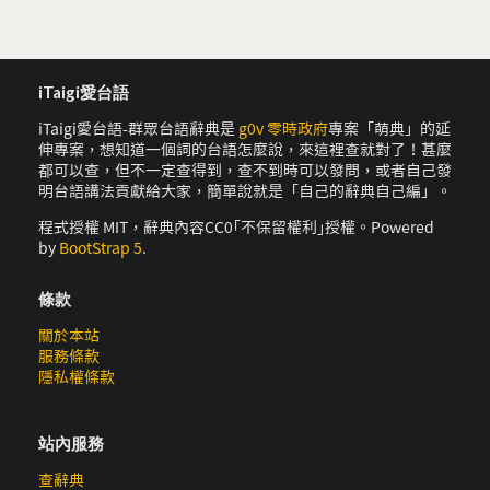
iTaigi愛台語
iTaigi愛台語-群眾台語辭典是
g0v 零時政府
專案「萌典」的延
伸專案，想知道一個詞的台語怎麼說，來這裡查就對了！甚麼
都可以查，但不一定查得到，查不到時可以發問，或者自己發
明台語講法貢獻給大家，簡單說就是「自己的辭典自己編」。
程式授權 MIT，辭典內容CC0｢不保留權利｣授權。Powered
by
BootStrap 5
.
條款
關於本站
服務條款
隱私權條款
站內服務
查辭典