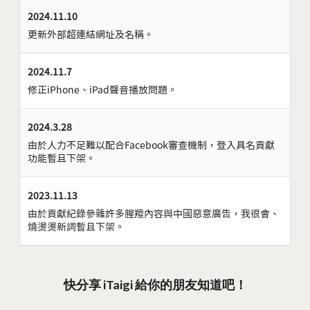
2024.11.10
更新外部超連結網址及名稱。
2024.11.7
修正iPhone、iPad聲音播放問題。
2024.3.28
由於人力不足難以配合Facebook審查機制，登入具名貢獻
功能暫且下架。
2023.11.13
由於貢獻紀錄參雜許多腥羶內容與中國惡意廣告，我很會、
燒燙燙新詞暫且下架。
快分享 iTaigi 給你的朋友知道吧！