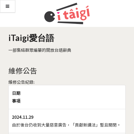
iTaigi愛台語
一部集結群眾編纂的開放台語辭典
維修公告
維修公告紀錄:
日期
事項
2024.11.29
由於後台仍收到大量惡意廣告，「貢獻新講法」暫且關閉。