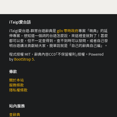
iTaigi愛台語
iTaigi愛台語-群眾台語辭典是
g0v 零時政府
專案「萌典」的延
伸專案，想知道一個詞的台語怎麼說，來這裡查就對了！甚麼
都可以查，但不一定查得到，查不到時可以發問，或者自己發
明台語講法貢獻給大家，簡單說就是「自己的辭典自己編」。
程式授權 MIT，辭典內容CC0｢不保留權利｣授權。Powered
by
BootStrap 5
.
條款
關於本站
服務條款
隱私權條款
站內服務
查辭典