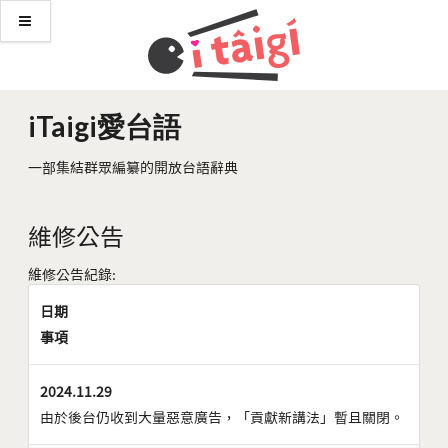
iTaigi愛台語
一部集結群眾編纂的開放台語辭典
維修公告
維修公告紀錄:
日期
事項
2024.11.29
由於後台仍收到大量惡意廣告，「貢獻新講法」暫且關閉。