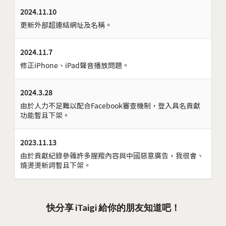
2024.11.10
更新外部超連結網址及名稱。
2024.11.7
修正iPhone、iPad聲音播放問題。
2024.3.28
由於人力不足難以配合Facebook審查機制，登入具名貢獻
功能暫且下架。
2023.11.13
由於貢獻紀錄參雜許多腥羶內容與中國惡意廣告，我很會、
燒燙燙新詞暫且下架。
快分享 iTaigi 給你的朋友知道吧！