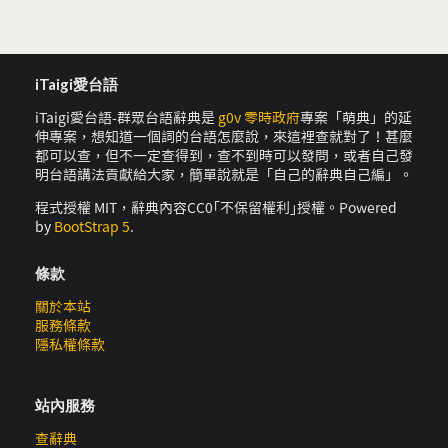
iTaigi愛台語
iTaigi愛台語-群眾台語辭典是
g0v 零時政府
專案「萌典」的延
伸專案，想知道一個詞的台語怎麼說，來這裡查就對了！甚麼
都可以查，但不一定查得到，查不到時可以發問，或者自己發
明台語講法貢獻給大家，簡單說就是「自己的辭典自己編」。
程式授權 MIT，辭典內容CC0｢不保留權利｣授權。Powered
by
BootStrap 5
.
條款
關於本站
服務條款
隱私權條款
站內服務
查辭典