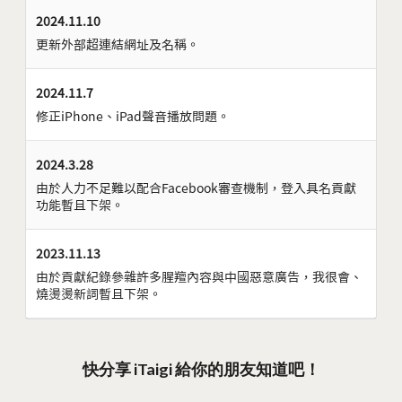
2024.11.10
更新外部超連結網址及名稱。
2024.11.7
修正iPhone、iPad聲音播放問題。
2024.3.28
由於人力不足難以配合Facebook審查機制，登入具名貢獻
功能暫且下架。
2023.11.13
由於貢獻紀錄參雜許多腥羶內容與中國惡意廣告，我很會、
燒燙燙新詞暫且下架。
快分享 iTaigi 給你的朋友知道吧！