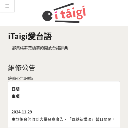
iTaigi愛台語
一部集結群眾編纂的開放台語辭典
維修公告
維修公告紀錄:
日期
事項
2024.11.29
由於後台仍收到大量惡意廣告，「貢獻新講法」暫且關閉。