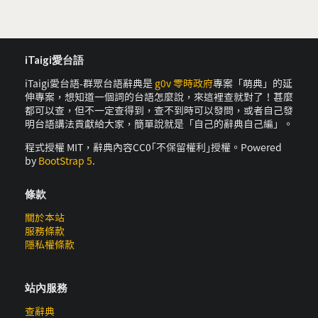
iTaigi愛台語
iTaigi愛台語-群眾台語辭典是
g0v 零時政府
專案「萌典」的延
伸專案，想知道一個詞的台語怎麼說，來這裡查就對了！甚麼
都可以查，但不一定查得到，查不到時可以發問，或者自己發
明台語講法貢獻給大家，簡單說就是「自己的辭典自己編」。
程式授權 MIT，辭典內容CC0｢不保留權利｣授權。Powered
by
BootStrap 5
.
條款
關於本站
服務條款
隱私權條款
站內服務
查辭典