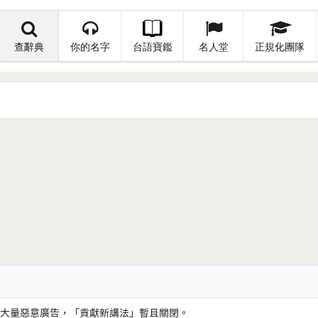
查辭典
你的名字
台語寶鑑
名人堂
正規化團隊
大量惡意廣告，「貢獻新講法」暫且關閉。