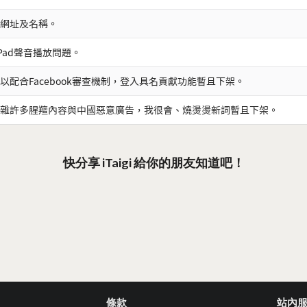
網址及名稱。
iPad聲音播放問題。
以配合Facebook審查機制，登入具名貢獻功能暫且下架。
雜許多腥羶內容與中國惡意廣告，我很會、燒燙燙新詞暫且下架。
快分享 iTaigi 給你的朋友知道吧！
條款
站內