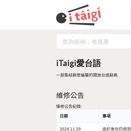
iTaigi愛台語
一部集結群眾編纂的開放台語辭典
維修公告
維修公告紀錄:
日期
事項
2024.11.29
由於後台仍收到