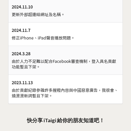
2024.11.10
更新外部超連結網址及名稱。
2024.11.7
修正iPhone、iPad聲音播放問題。
2024.3.28
由於人力不足難以配合Facebook審查機制，登入具名貢獻
功能暫且下架。
2023.11.13
由於貢獻紀錄參雜許多腥羶內容與中國惡意廣告，我很會、
燒燙燙新詞暫且下架。
快分享 iTaigi 給你的朋友知道吧！