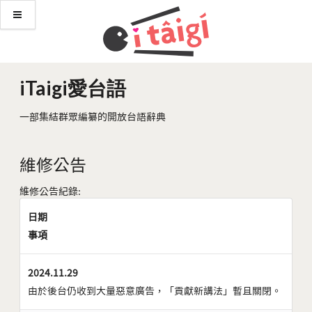
iTaigi愛台語
一部集結群眾編纂的開放台語辭典
維修公告
維修公告紀錄:
日期
事項
2024.11.29
由於後台仍收到大量惡意廣告，「貢獻新講法」暫且關閉。