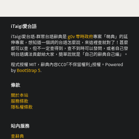
iTaigi愛台語
iTaigi愛台語-群眾台語辭典是
g0v 零時政府
專案「萌典」的延
伸專案，想知道一個詞的台語怎麼說，來這裡查就對了！甚麼
都可以查，但不一定查得到，查不到時可以發問，或者自己發
明台語講法貢獻給大家，簡單說就是「自己的辭典自己編」。
程式授權 MIT，辭典內容CC0｢不保留權利｣授權。Powered
by
BootStrap 5
.
條款
關於本站
服務條款
隱私權條款
站內服務
查辭典