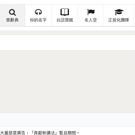
查辭典
你的名字
台語寶鑑
名人堂
正規化團隊
大量惡意廣告，「貢獻新講法」暫且關閉。