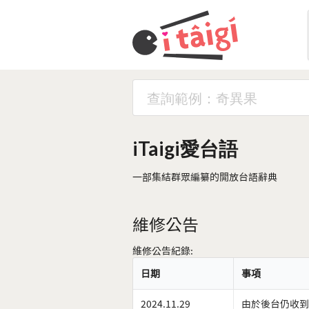
iTaigi愛台語
一部集結群眾編纂的開放台語辭典
維修公告
維修公告紀錄:
日期
事項
2024.11.29
由於後台仍收到