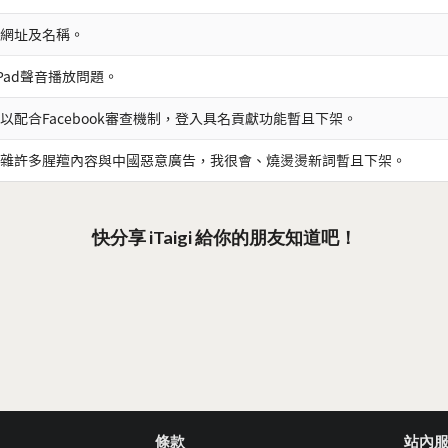
網址及名稱。
iPad聲音播放問題。
以配合Facebook審查機制，登入具名貢獻功能暫且下架。
雜許多腥羶內容與中國惡意廣告，我很會、燒燙燙新詞暫且下架。
快分享 iTaigi 給你的朋友知道吧！
條款
站內