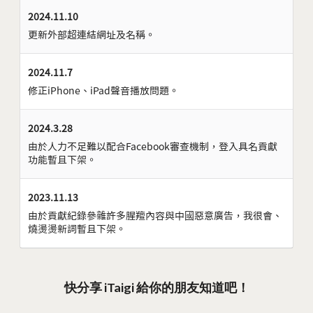
2024.11.10
更新外部超連結網址及名稱。
2024.11.7
修正iPhone、iPad聲音播放問題。
2024.3.28
由於人力不足難以配合Facebook審查機制，登入具名貢獻
功能暫且下架。
2023.11.13
由於貢獻紀錄參雜許多腥羶內容與中國惡意廣告，我很會、
燒燙燙新詞暫且下架。
快分享 iTaigi 給你的朋友知道吧！