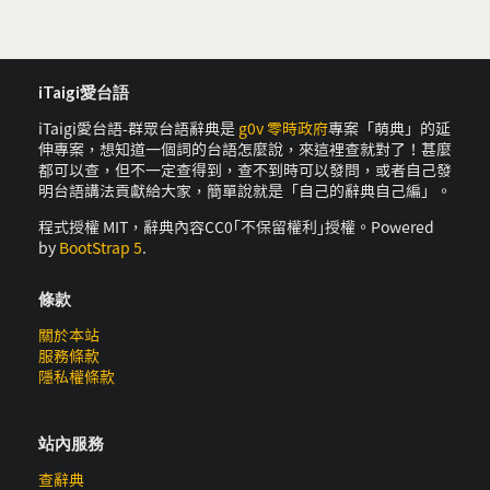
iTaigi愛台語
iTaigi愛台語-群眾台語辭典是
g0v 零時政府
專案「萌典」的延
伸專案，想知道一個詞的台語怎麼說，來這裡查就對了！甚麼
都可以查，但不一定查得到，查不到時可以發問，或者自己發
明台語講法貢獻給大家，簡單說就是「自己的辭典自己編」。
程式授權 MIT，辭典內容CC0｢不保留權利｣授權。Powered
by
BootStrap 5
.
條款
關於本站
服務條款
隱私權條款
站內服務
查辭典