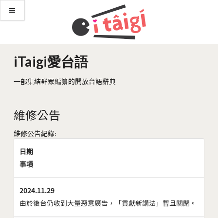
iTaigi愛台語
一部集結群眾編纂的開放台語辭典
維修公告
維修公告紀錄:
日期
事項
2024.11.29
由於後台仍收到大量惡意廣告，「貢獻新講法」暫且關閉。