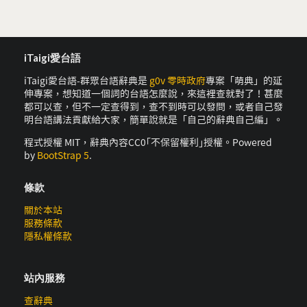
iTaigi愛台語
iTaigi愛台語-群眾台語辭典是
g0v 零時政府
專案「萌典」的延
伸專案，想知道一個詞的台語怎麼說，來這裡查就對了！甚麼
都可以查，但不一定查得到，查不到時可以發問，或者自己發
明台語講法貢獻給大家，簡單說就是「自己的辭典自己編」。
程式授權 MIT，辭典內容CC0｢不保留權利｣授權。Powered
by
BootStrap 5
.
條款
關於本站
服務條款
隱私權條款
站內服務
查辭典