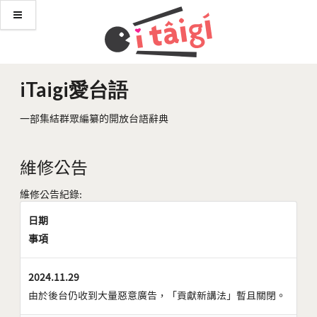
iTaigi愛台語
一部集結群眾編纂的開放台語辭典
維修公告
維修公告紀錄:
日期
事項
2024.11.29
由於後台仍收到大量惡意廣告，「貢獻新講法」暫且關閉。