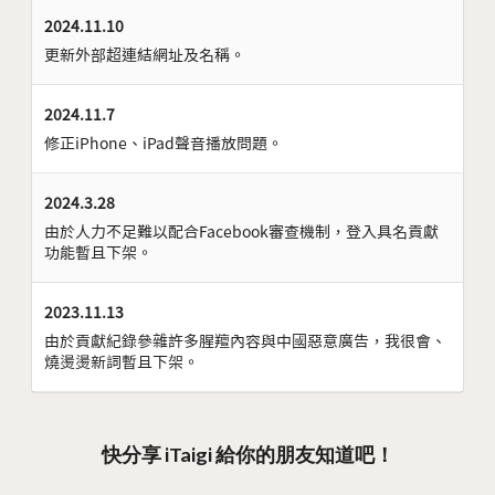
2024.11.10
更新外部超連結網址及名稱。
2024.11.7
修正iPhone、iPad聲音播放問題。
2024.3.28
由於人力不足難以配合Facebook審查機制，登入具名貢獻
功能暫且下架。
2023.11.13
由於貢獻紀錄參雜許多腥羶內容與中國惡意廣告，我很會、
燒燙燙新詞暫且下架。
快分享 iTaigi 給你的朋友知道吧！