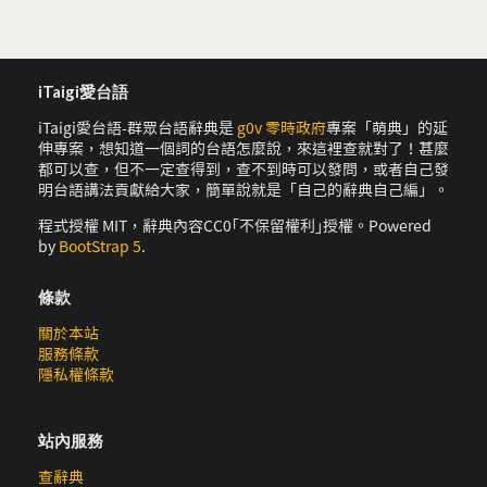
iTaigi愛台語
iTaigi愛台語-群眾台語辭典是
g0v 零時政府
專案「萌典」的延
伸專案，想知道一個詞的台語怎麼說，來這裡查就對了！甚麼
都可以查，但不一定查得到，查不到時可以發問，或者自己發
明台語講法貢獻給大家，簡單說就是「自己的辭典自己編」。
程式授權 MIT，辭典內容CC0｢不保留權利｣授權。Powered
by
BootStrap 5
.
條款
關於本站
服務條款
隱私權條款
站內服務
查辭典