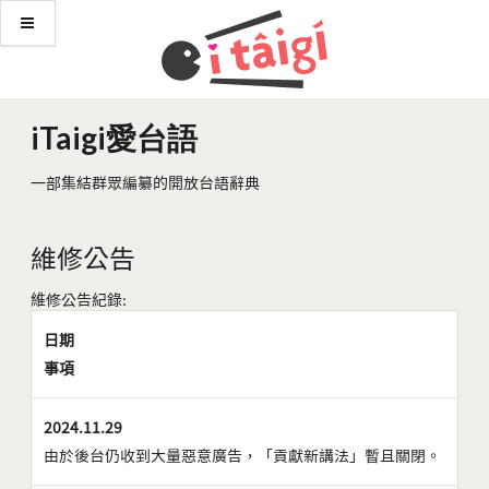
iTaigi愛台語
一部集結群眾編纂的開放台語辭典
維修公告
維修公告紀錄:
日期
事項
2024.11.29
由於後台仍收到大量惡意廣告，「貢獻新講法」暫且關閉。