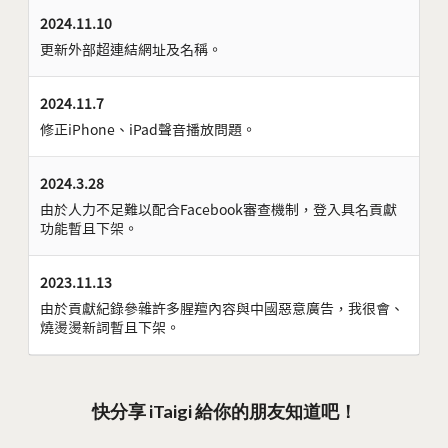
2024.11.10
更新外部超連結網址及名稱。
2024.11.7
修正iPhone、iPad聲音播放問題。
2024.3.28
由於人力不足難以配合Facebook審查機制，登入具名貢獻
功能暫且下架。
2023.11.13
由於貢獻紀錄參雜許多腥羶內容與中國惡意廣告，我很會、
燒燙燙新詞暫且下架。
快分享 iTaigi 給你的朋友知道吧！