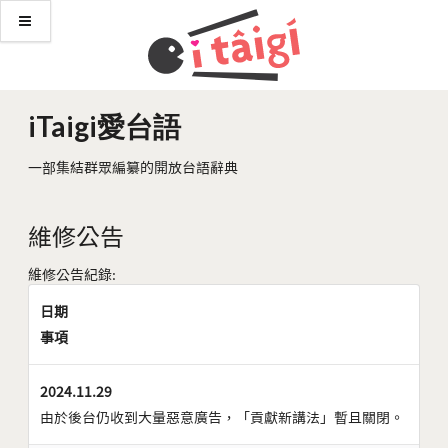
iTaigi愛台語
一部集結群眾編纂的開放台語辭典
維修公告
維修公告紀錄:
日期
事項
2024.11.29
由於後台仍收到大量惡意廣告，「貢獻新講法」暫且關閉。