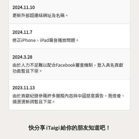
2024.11.10
更新外部超連結網址及名稱。
2024.11.7
修正iPhone、iPad聲音播放問題。
2024.3.28
由於人力不足難以配合Facebook審查機制，登入具名貢獻
功能暫且下架。
2023.11.13
由於貢獻紀錄參雜許多腥羶內容與中國惡意廣告，我很會、
燒燙燙新詞暫且下架。
快分享 iTaigi 給你的朋友知道吧！