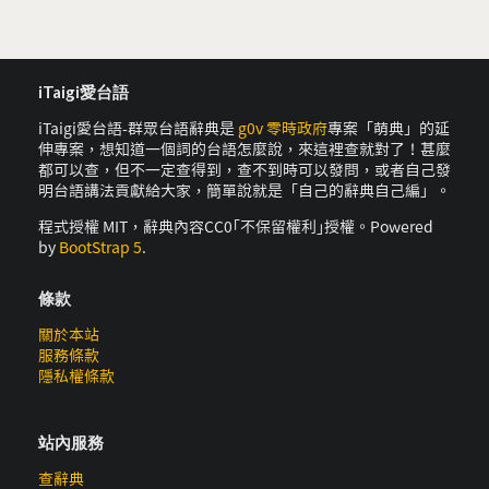
iTaigi愛台語
iTaigi愛台語-群眾台語辭典是
g0v 零時政府
專案「萌典」的延
伸專案，想知道一個詞的台語怎麼說，來這裡查就對了！甚麼
都可以查，但不一定查得到，查不到時可以發問，或者自己發
明台語講法貢獻給大家，簡單說就是「自己的辭典自己編」。
程式授權 MIT，辭典內容CC0｢不保留權利｣授權。Powered
by
BootStrap 5
.
條款
關於本站
服務條款
隱私權條款
站內服務
查辭典