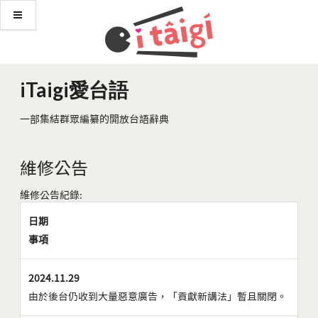
iTaigi愛台語
一部集結群眾編纂的開放台語辭典
維修公告
維修公告紀錄:
日期
事項
2024.11.29
由於後台仍收到大量惡意廣告，「貢獻新講法」暫且關閉。