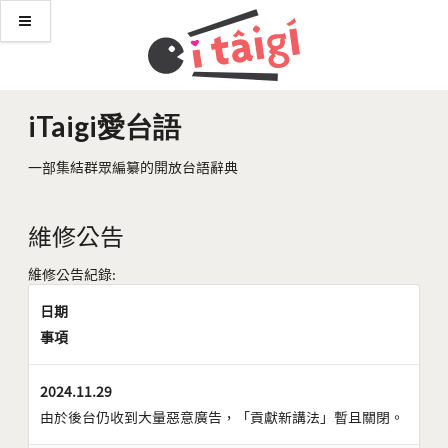
iTaigi愛台語
一部集結群眾編纂的開放台語辭典
維修公告
維修公告紀錄:
日期
事項
2024.11.29
由於後台仍收到大量惡意廣告，「貢獻新講法」暫且關閉。