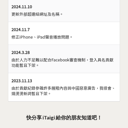
2024.11.10
更新外部超連結網址及名稱。
2024.11.7
修正iPhone、iPad聲音播放問題。
2024.3.28
由於人力不足難以配合Facebook審查機制，登入具名貢獻
功能暫且下架。
2023.11.13
由於貢獻紀錄參雜許多腥羶內容與中國惡意廣告，我很會、
燒燙燙新詞暫且下架。
快分享 iTaigi 給你的朋友知道吧！