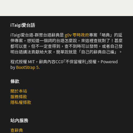
iTaigi愛台語
iTaigi愛台語-群眾台語辭典是
g0v 零時政府
專案「萌典」的延
伸專案，想知道一個詞的台語怎麼說，來這裡查就對了！甚麼
都可以查，但不一定查得到，查不到時可以發問，或者自己發
明台語講法貢獻給大家，簡單說就是「自己的辭典自己編」。
程式授權 MIT，辭典內容CC0｢不保留權利｣授權。Powered
by
BootStrap 5
.
條款
關於本站
服務條款
隱私權條款
站內服務
查辭典