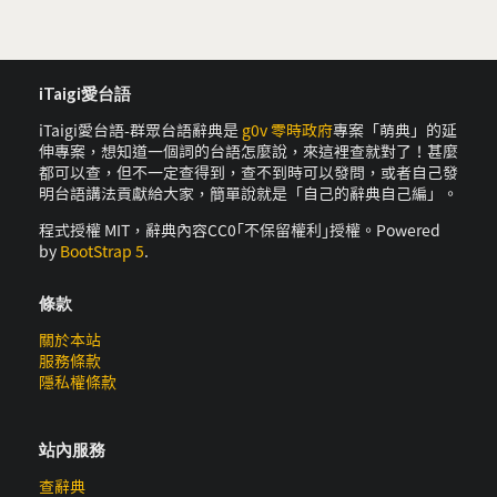
iTaigi愛台語
iTaigi愛台語-群眾台語辭典是
g0v 零時政府
專案「萌典」的延
伸專案，想知道一個詞的台語怎麼說，來這裡查就對了！甚麼
都可以查，但不一定查得到，查不到時可以發問，或者自己發
明台語講法貢獻給大家，簡單說就是「自己的辭典自己編」。
程式授權 MIT，辭典內容CC0｢不保留權利｣授權。Powered
by
BootStrap 5
.
條款
關於本站
服務條款
隱私權條款
站內服務
查辭典