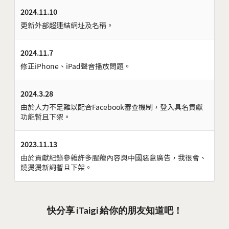
2024.11.10
更新外部超連結網址及名稱。
2024.11.7
修正iPhone、iPad聲音播放問題。
2024.3.28
由於人力不足難以配合Facebook審查機制，登入具名貢獻
功能暫且下架。
2023.11.13
由於貢獻紀錄參雜許多腥羶內容與中國惡意廣告，我很會、
燒燙燙新詞暫且下架。
快分享 iTaigi 給你的朋友知道吧！