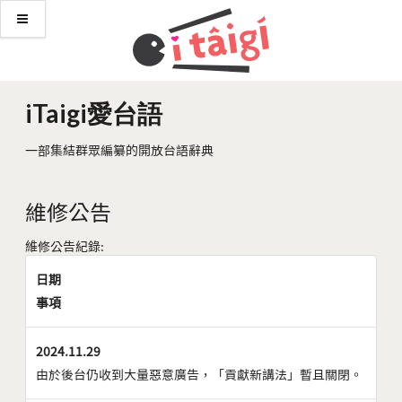
iTaigi愛台語
一部集結群眾編纂的開放台語辭典
維修公告
維修公告紀錄:
日期
事項
2024.11.29
由於後台仍收到大量惡意廣告，「貢獻新講法」暫且關閉。