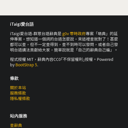
iTaigi愛台語
iTaigi愛台語-群眾台語辭典是
g0v 零時政府
專案「萌典」的延
伸專案，想知道一個詞的台語怎麼說，來這裡查就對了！甚麼
都可以查，但不一定查得到，查不到時可以發問，或者自己發
明台語講法貢獻給大家，簡單說就是「自己的辭典自己編」。
程式授權 MIT，辭典內容CC0｢不保留權利｣授權。Powered
by
BootStrap 5
.
條款
關於本站
服務條款
隱私權條款
站內服務
查辭典