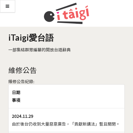
iTaigi愛台語
一部集結群眾編纂的開放台語辭典
維修公告
維修公告紀錄:
日期
事項
2024.11.29
由於後台仍收到大量惡意廣告，「貢獻新講法」暫且關閉。