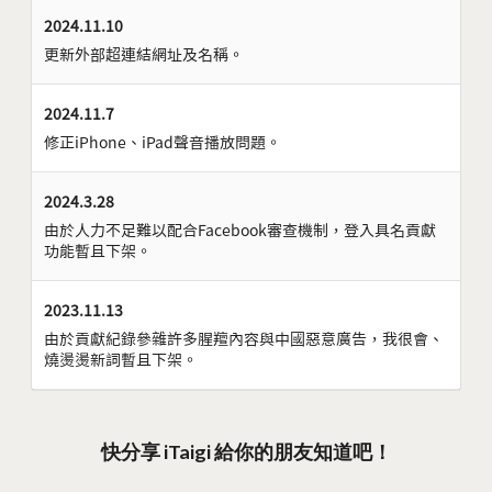
2024.11.10
更新外部超連結網址及名稱。
2024.11.7
修正iPhone、iPad聲音播放問題。
2024.3.28
由於人力不足難以配合Facebook審查機制，登入具名貢獻
功能暫且下架。
2023.11.13
由於貢獻紀錄參雜許多腥羶內容與中國惡意廣告，我很會、
燒燙燙新詞暫且下架。
快分享 iTaigi 給你的朋友知道吧！