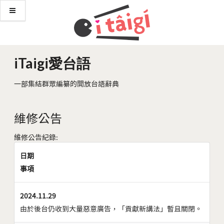
iTaigi愛台語
一部集結群眾編纂的開放台語辭典
維修公告
維修公告紀錄:
日期
事項
2024.11.29
由於後台仍收到大量惡意廣告，「貢獻新講法」暫且關閉。