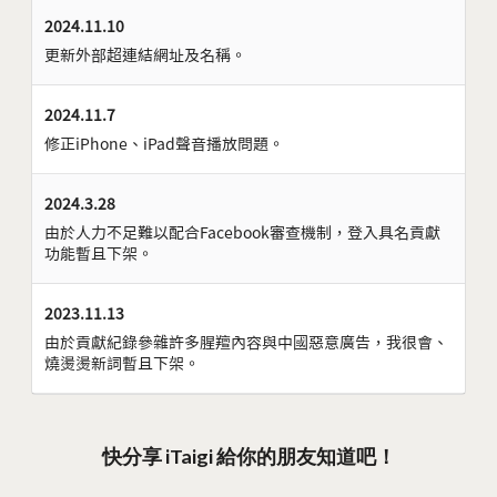
2024.11.10
更新外部超連結網址及名稱。
2024.11.7
修正iPhone、iPad聲音播放問題。
2024.3.28
由於人力不足難以配合Facebook審查機制，登入具名貢獻
功能暫且下架。
2023.11.13
由於貢獻紀錄參雜許多腥羶內容與中國惡意廣告，我很會、
燒燙燙新詞暫且下架。
快分享 iTaigi 給你的朋友知道吧！