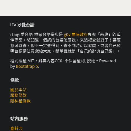
iTaigi愛台語
iTaigi愛台語-群眾台語辭典是
g0v 零時政府
專案「萌典」的延
伸專案，想知道一個詞的台語怎麼說，來這裡查就對了！甚麼
都可以查，但不一定查得到，查不到時可以發問，或者自己發
明台語講法貢獻給大家，簡單說就是「自己的辭典自己編」。
程式授權 MIT，辭典內容CC0｢不保留權利｣授權。Powered
by
BootStrap 5
.
條款
關於本站
服務條款
隱私權條款
站內服務
查辭典