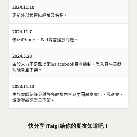
2024.11.10
更新外部超連結網址及名稱。
2024.11.7
修正iPhone、iPad聲音播放問題。
2024.3.28
由於人力不足難以配合Facebook審查機制，登入具名貢獻
功能暫且下架。
2023.11.13
由於貢獻紀錄參雜許多腥羶內容與中國惡意廣告，我很會、
燒燙燙新詞暫且下架。
快分享 iTaigi 給你的朋友知道吧！