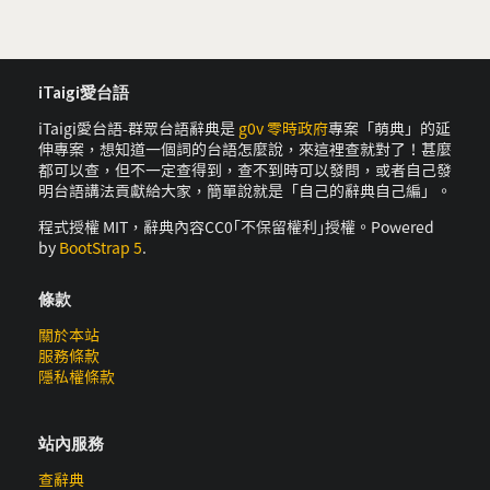
iTaigi愛台語
iTaigi愛台語-群眾台語辭典是
g0v 零時政府
專案「萌典」的延
伸專案，想知道一個詞的台語怎麼說，來這裡查就對了！甚麼
都可以查，但不一定查得到，查不到時可以發問，或者自己發
明台語講法貢獻給大家，簡單說就是「自己的辭典自己編」。
程式授權 MIT，辭典內容CC0｢不保留權利｣授權。Powered
by
BootStrap 5
.
條款
關於本站
服務條款
隱私權條款
站內服務
查辭典