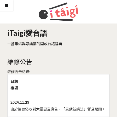
iTaigi愛台語
一部集結群眾編纂的開放台語辭典
維修公告
維修公告紀錄:
日期
事項
2024.11.29
由於後台仍收到大量惡意廣告，「貢獻新講法」暫且關閉。