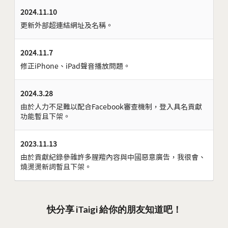
2024.11.10
更新外部超連結網址及名稱。
2024.11.7
修正iPhone、iPad聲音播放問題。
2024.3.28
由於人力不足難以配合Facebook審查機制，登入具名貢獻
功能暫且下架。
2023.11.13
由於貢獻紀錄參雜許多腥羶內容與中國惡意廣告，我很會、
燒燙燙新詞暫且下架。
快分享 iTaigi 給你的朋友知道吧！