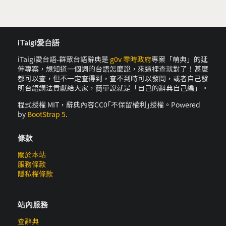
iTaigi愛台語
iTaigi愛台語-群眾台語辭典是
g0v 零時政府
專案「萌典」的延
伸專案，想知道一個詞的台語怎麼說，來這裡查就對了！甚麼
都可以查，但不一定查得到，查不到時可以發問，或者自己發
明台語講法貢獻給大家，簡單說就是「自己的辭典自己編」。
程式授權 MIT，辭典內容CC0｢不保留權利｣授權。Powered
by
BootStrap 5
.
條款
關於本站
服務條款
隱私權條款
站內服務
查辭典