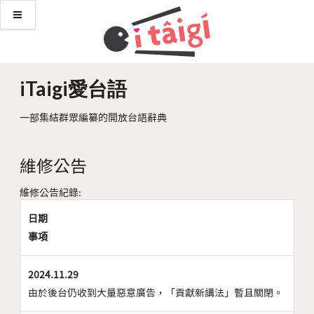
iTaigi愛台語
一部集結群眾編纂的開放台語辭典
維修公告
維修公告紀錄:
日期
事項
2024.11.29
由於後台仍收到大量惡意廣告，「貢獻新講法」暫且關閉。