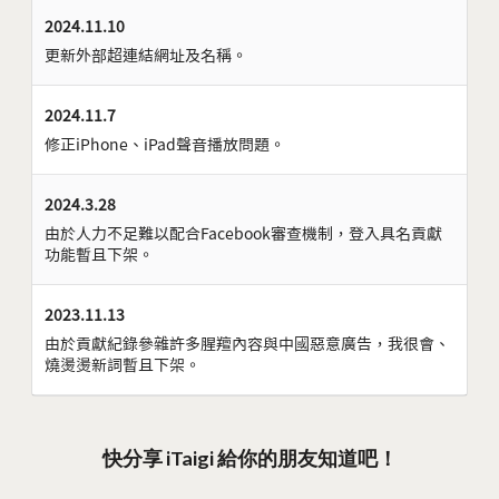
2024.11.10
更新外部超連結網址及名稱。
2024.11.7
修正iPhone、iPad聲音播放問題。
2024.3.28
由於人力不足難以配合Facebook審查機制，登入具名貢獻
功能暫且下架。
2023.11.13
由於貢獻紀錄參雜許多腥羶內容與中國惡意廣告，我很會、
燒燙燙新詞暫且下架。
快分享 iTaigi 給你的朋友知道吧！