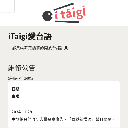
iTaigi愛台語
一部集結群眾編纂的開放台語辭典
維修公告
維修公告紀錄:
日期
事項
2024.11.29
由於後台仍收到大量惡意廣告，「貢獻新講法」暫且關閉。