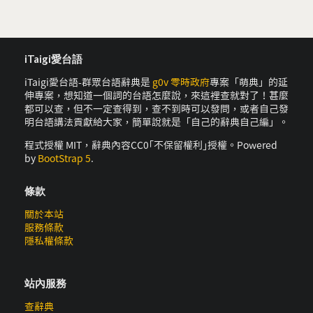
iTaigi愛台語
iTaigi愛台語-群眾台語辭典是
g0v 零時政府
專案「萌典」的延
伸專案，想知道一個詞的台語怎麼說，來這裡查就對了！甚麼
都可以查，但不一定查得到，查不到時可以發問，或者自己發
明台語講法貢獻給大家，簡單說就是「自己的辭典自己編」。
程式授權 MIT，辭典內容CC0｢不保留權利｣授權。Powered
by
BootStrap 5
.
條款
關於本站
服務條款
隱私權條款
站內服務
查辭典