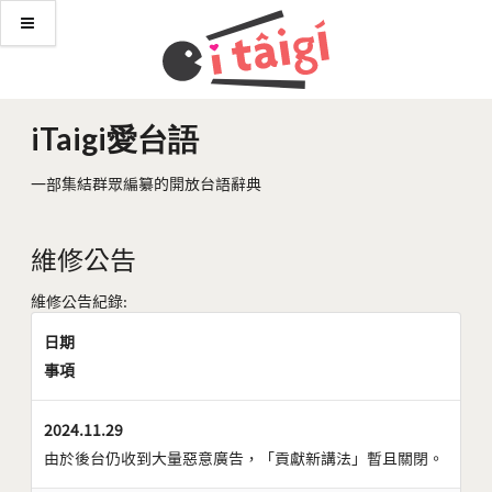
iTaigi愛台語
一部集結群眾編纂的開放台語辭典
維修公告
維修公告紀錄:
日期
事項
2024.11.29
由於後台仍收到大量惡意廣告，「貢獻新講法」暫且關閉。