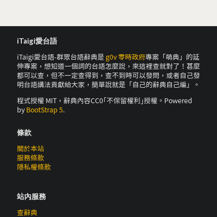
iTaigi愛台語
iTaigi愛台語-群眾台語辭典是
g0v 零時政府
專案「萌典」的延
伸專案，想知道一個詞的台語怎麼說，來這裡查就對了！甚麼
都可以查，但不一定查得到，查不到時可以發問，或者自己發
明台語講法貢獻給大家，簡單說就是「自己的辭典自己編」。
程式授權 MIT，辭典內容CC0｢不保留權利｣授權。Powered
by
BootStrap 5
.
條款
關於本站
服務條款
隱私權條款
站內服務
查辭典