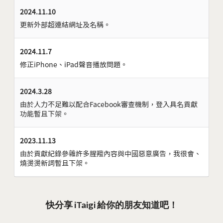
2024.11.10
更新外部超連結網址及名稱。
2024.11.7
修正iPhone、iPad聲音播放問題。
2024.3.28
由於人力不足難以配合Facebook審查機制，登入具名貢獻
功能暫且下架。
2023.11.13
由於貢獻紀錄參雜許多腥羶內容與中國惡意廣告，我很會、
燒燙燙新詞暫且下架。
快分享 iTaigi 給你的朋友知道吧！