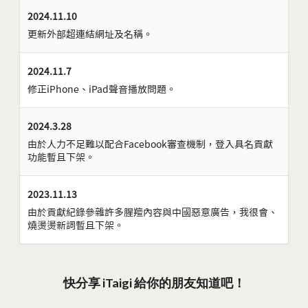
2024.11.10
更新外部超連結網址及名稱。
2024.11.7
修正iPhone、iPad聲音播放問題。
2024.3.28
由於人力不足難以配合Facebook審查機制，登入具名貢獻
功能暫且下架。
2023.11.13
由於貢獻紀錄參雜許多腥羶內容與中國惡意廣告，我很會、
燒燙燙新詞暫且下架。
快分享 iTaigi 給你的朋友知道吧！