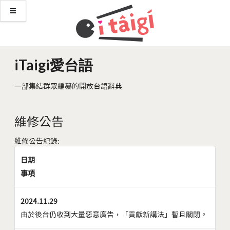
iTaigi愛台語
一部集結群眾編纂的開放台語辭典
維修公告
維修公告紀錄:
日期
事項
2024.11.29
由於後台仍收到大量惡意廣告，「貢獻新講法」暫且關閉。