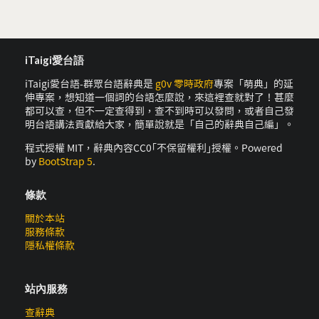
iTaigi愛台語
iTaigi愛台語-群眾台語辭典是
g0v 零時政府
專案「萌典」的延
伸專案，想知道一個詞的台語怎麼說，來這裡查就對了！甚麼
都可以查，但不一定查得到，查不到時可以發問，或者自己發
明台語講法貢獻給大家，簡單說就是「自己的辭典自己編」。
程式授權 MIT，辭典內容CC0｢不保留權利｣授權。Powered
by
BootStrap 5
.
條款
關於本站
服務條款
隱私權條款
站內服務
查辭典