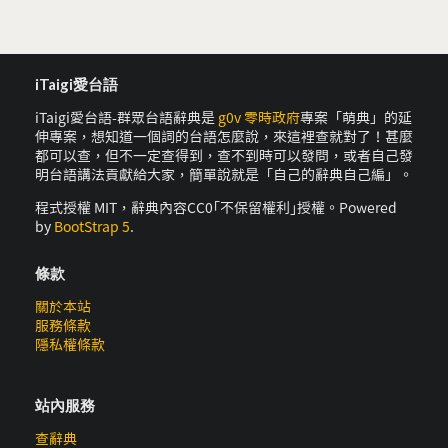
iTaigi愛台語
iTaigi愛台語-群眾台語辭典是
g0v 零時政府
專案「萌典」的延
伸專案，想知道一個詞的台語怎麼說，來這裡查就對了！甚麼
都可以查，但不一定查得到，查不到時可以發問，或者自己發
明台語講法貢獻給大家，簡單說就是「自己的辭典自己編」。
程式授權 MIT，辭典內容CC0｢不保留權利｣授權。Powered
by
BootStrap 5
.
條款
關於本站
服務條款
隱私權條款
站內服務
查辭典