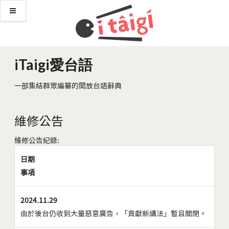
iTaigi愛台語
一部集結群眾編纂的開放台語辭典
維修公告
維修公告紀錄:
日期
事項
2024.11.29
由於後台仍收到大量惡意廣告，「貢獻新講法」暫且關閉。