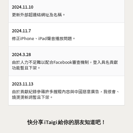
2024.11.10
更新外部超連結網址及名稱。
2024.11.7
修正iPhone、iPad聲音播放問題。
2024.3.28
由於人力不足難以配合Facebook審查機制，登入具名貢獻
功能暫且下架。
2023.11.13
由於貢獻紀錄參雜許多腥羶內容與中國惡意廣告，我很會、
燒燙燙新詞暫且下架。
快分享 iTaigi 給你的朋友知道吧！