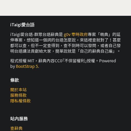
iTaigi愛台語
iTaigi愛台語-群眾台語辭典是
g0v 零時政府
專案「萌典」的延
伸專案，想知道一個詞的台語怎麼說，來這裡查就對了！甚麼
都可以查，但不一定查得到，查不到時可以發問，或者自己發
明台語講法貢獻給大家，簡單說就是「自己的辭典自己編」。
程式授權 MIT，辭典內容CC0｢不保留權利｣授權。Powered
by
BootStrap 5
.
條款
關於本站
服務條款
隱私權條款
站內服務
查辭典