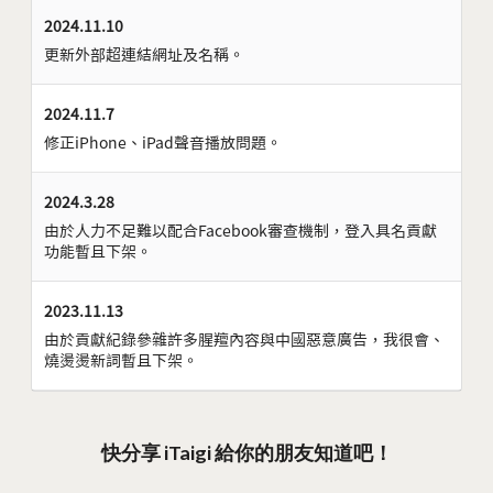
2024.11.10
更新外部超連結網址及名稱。
2024.11.7
修正iPhone、iPad聲音播放問題。
2024.3.28
由於人力不足難以配合Facebook審查機制，登入具名貢獻
功能暫且下架。
2023.11.13
由於貢獻紀錄參雜許多腥羶內容與中國惡意廣告，我很會、
燒燙燙新詞暫且下架。
快分享 iTaigi 給你的朋友知道吧！