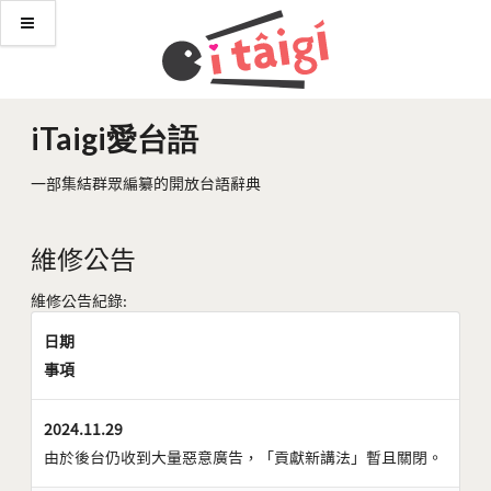
iTaigi愛台語
一部集結群眾編纂的開放台語辭典
維修公告
維修公告紀錄:
日期
事項
2024.11.29
由於後台仍收到大量惡意廣告，「貢獻新講法」暫且關閉。