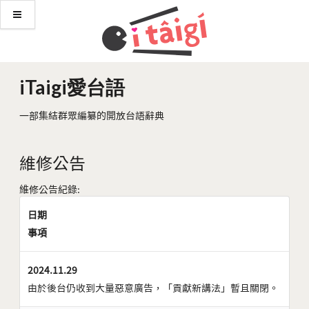
iTaigi愛台語
一部集結群眾編纂的開放台語辭典
維修公告
維修公告紀錄:
日期
事項
2024.11.29
由於後台仍收到大量惡意廣告，「貢獻新講法」暫且關閉。