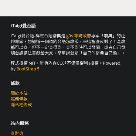
iTaigi愛台語
iTaigi愛台語-群眾台語辭典是
g0v 零時政府
專案「萌典」的延
伸專案，想知道一個詞的台語怎麼說，來這裡查就對了！甚麼
都可以查，但不一定查得到，查不到時可以發問，或者自己發
明台語講法貢獻給大家，簡單說就是「自己的辭典自己編」。
程式授權 MIT，辭典內容CC0｢不保留權利｣授權。Powered
by
BootStrap 5
.
條款
關於本站
服務條款
隱私權條款
站內服務
查辭典