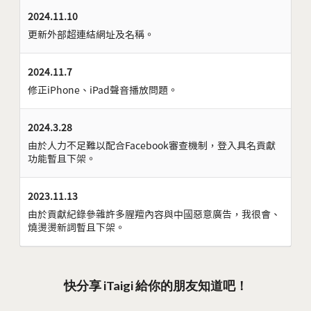
2024.11.10
更新外部超連結網址及名稱。
2024.11.7
修正iPhone、iPad聲音播放問題。
2024.3.28
由於人力不足難以配合Facebook審查機制，登入具名貢獻
功能暫且下架。
2023.11.13
由於貢獻紀錄參雜許多腥羶內容與中國惡意廣告，我很會、
燒燙燙新詞暫且下架。
快分享 iTaigi 給你的朋友知道吧！