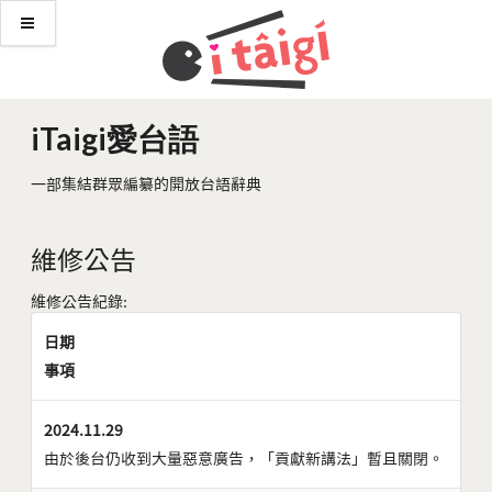
iTaigi愛台語
一部集結群眾編纂的開放台語辭典
維修公告
維修公告紀錄:
日期
事項
2024.11.29
由於後台仍收到大量惡意廣告，「貢獻新講法」暫且關閉。