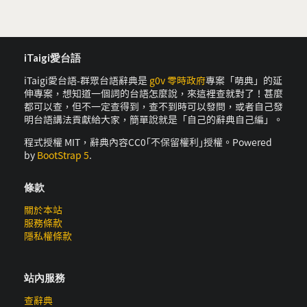
iTaigi愛台語
iTaigi愛台語-群眾台語辭典是
g0v 零時政府
專案「萌典」的延
伸專案，想知道一個詞的台語怎麼說，來這裡查就對了！甚麼
都可以查，但不一定查得到，查不到時可以發問，或者自己發
明台語講法貢獻給大家，簡單說就是「自己的辭典自己編」。
程式授權 MIT，辭典內容CC0｢不保留權利｣授權。Powered
by
BootStrap 5
.
條款
關於本站
服務條款
隱私權條款
站內服務
查辭典