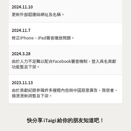
2024.11.10
更新外部超連結網址及名稱。
2024.11.7
修正iPhone、iPad聲音播放問題。
2024.3.28
由於人力不足難以配合Facebook審查機制，登入具名貢獻
功能暫且下架。
2023.11.13
由於貢獻紀錄參雜許多腥羶內容與中國惡意廣告，我很會、
燒燙燙新詞暫且下架。
快分享 iTaigi 給你的朋友知道吧！