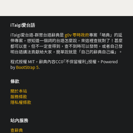
iTaigi愛台語
iTaigi愛台語-群眾台語辭典是
g0v 零時政府
專案「萌典」的延
伸專案，想知道一個詞的台語怎麼說，來這裡查就對了！甚麼
都可以查，但不一定查得到，查不到時可以發問，或者自己發
明台語講法貢獻給大家，簡單說就是「自己的辭典自己編」。
程式授權 MIT，辭典內容CC0｢不保留權利｣授權。Powered
by
BootStrap 5
.
條款
關於本站
服務條款
隱私權條款
站內服務
查辭典