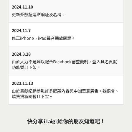
2024.11.10
更新外部超連結網址及名稱。
2024.11.7
修正iPhone、iPad聲音播放問題。
2024.3.28
由於人力不足難以配合Facebook審查機制，登入具名貢獻
功能暫且下架。
2023.11.13
由於貢獻紀錄參雜許多腥羶內容與中國惡意廣告，我很會、
燒燙燙新詞暫且下架。
快分享 iTaigi 給你的朋友知道吧！