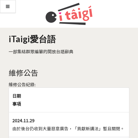
iTaigi愛台語
一部集結群眾編纂的開放台語辭典
維修公告
維修公告紀錄:
日期
事項
2024.11.29
由於後台仍收到大量惡意廣告，「貢獻新講法」暫且關閉。