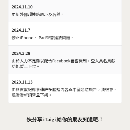
2024.11.10
更新外部超連結網址及名稱。
2024.11.7
修正iPhone、iPad聲音播放問題。
2024.3.28
由於人力不足難以配合Facebook審查機制，登入具名貢獻
功能暫且下架。
2023.11.13
由於貢獻紀錄參雜許多腥羶內容與中國惡意廣告，我很會、
燒燙燙新詞暫且下架。
快分享 iTaigi 給你的朋友知道吧！