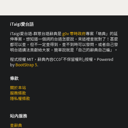
iTaigi愛台語
iTaigi愛台語-群眾台語辭典是
g0v 零時政府
專案「萌典」的延
伸專案，想知道一個詞的台語怎麼說，來這裡查就對了！甚麼
都可以查，但不一定查得到，查不到時可以發問，或者自己發
明台語講法貢獻給大家，簡單說就是「自己的辭典自己編」。
程式授權 MIT，辭典內容CC0｢不保留權利｣授權。Powered
by
BootStrap 5
.
條款
關於本站
服務條款
隱私權條款
站內服務
查辭典