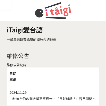
iTaigi愛台語
一部集結群眾編纂的開放台語辭典
維修公告
維修公告紀錄:
日期
事項
2024.11.29
由於後台仍收到大量惡意廣告，「貢獻新講法」暫且關閉。