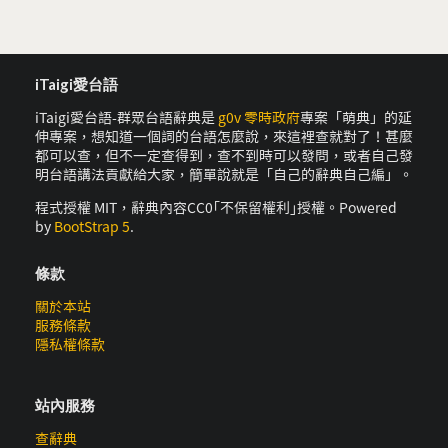
iTaigi愛台語
iTaigi愛台語-群眾台語辭典是
g0v 零時政府
專案「萌典」的延
伸專案，想知道一個詞的台語怎麼說，來這裡查就對了！甚麼
都可以查，但不一定查得到，查不到時可以發問，或者自己發
明台語講法貢獻給大家，簡單說就是「自己的辭典自己編」。
程式授權 MIT，辭典內容CC0｢不保留權利｣授權。Powered
by
BootStrap 5
.
條款
關於本站
服務條款
隱私權條款
站內服務
查辭典