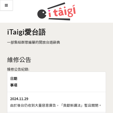
iTaigi愛台語
一部集結群眾編纂的開放台語辭典
維修公告
維修公告紀錄:
日期
事項
2024.11.29
由於後台仍收到大量惡意廣告，「貢獻新講法」暫且關閉。