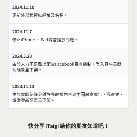
2024.11.10
更新外部超連結網址及名稱。
2024.11.7
修正iPhone、iPad聲音播放問題。
2024.3.28
由於人力不足難以配合Facebook審查機制，登入具名貢獻
功能暫且下架。
2023.11.13
由於貢獻紀錄參雜許多腥羶內容與中國惡意廣告，我很會、
燒燙燙新詞暫且下架。
快分享 iTaigi 給你的朋友知道吧！