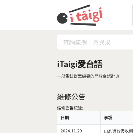
iTaigi愛台語
一部集結群眾編纂的開放台語辭典
維修公告
維修公告紀錄:
日期
事項
2024.11.29
由於後台仍收到