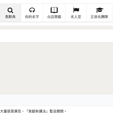
查辭典
你的名字
台語寶鑑
名人堂
正規化團隊
大量惡意廣告，「貢獻新講法」暫且關閉。