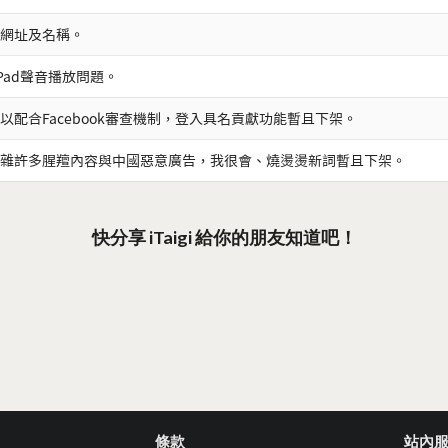
網址及名稱。
iPad聲音播放問題。
以配合Facebook審查機制，登入具名貢獻功能暫且下架。
雜許多腥羶內容與中國惡意廣告，我很會、燒燙燙新詞暫且下架。
快分享 iTaigi 給你的朋友知道吧！
條款
站內