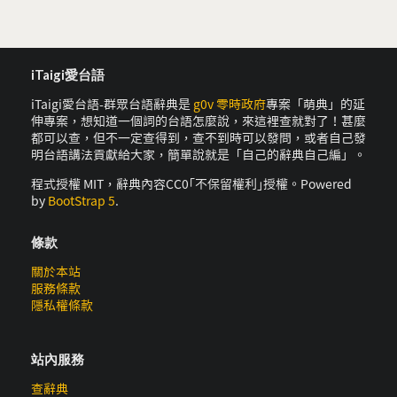
iTaigi愛台語
iTaigi愛台語-群眾台語辭典是
g0v 零時政府
專案「萌典」的延
伸專案，想知道一個詞的台語怎麼說，來這裡查就對了！甚麼
都可以查，但不一定查得到，查不到時可以發問，或者自己發
明台語講法貢獻給大家，簡單說就是「自己的辭典自己編」。
程式授權 MIT，辭典內容CC0｢不保留權利｣授權。Powered
by
BootStrap 5
.
條款
關於本站
服務條款
隱私權條款
站內服務
查辭典