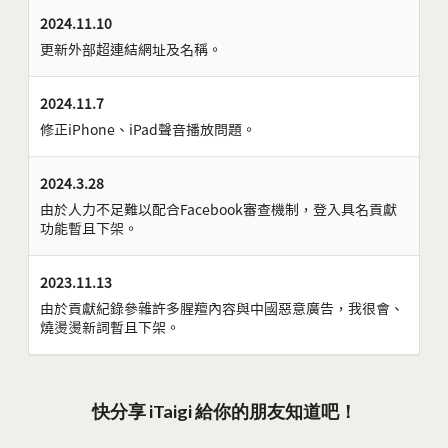
2024.11.10
更新外部超連結網址及名稱。
2024.11.7
修正iPhone、iPad聲音播放問題。
2024.3.28
由於人力不足難以配合Facebook審查機制，登入具名貢獻
功能暫且下架。
2023.11.13
由於貢獻紀錄參雜許多腥羶內容與中國惡意廣告，我很會、
燒燙燙新詞暫且下架。
快分享 iTaigi 給你的朋友知道吧！