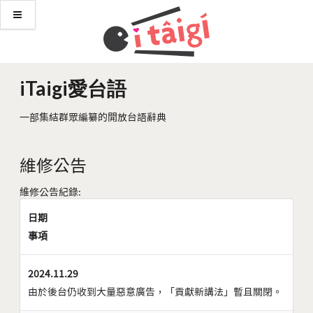
iTaigi愛台語
一部集結群眾編纂的開放台語辭典
維修公告
維修公告紀錄:
日期
事項
2024.11.29
由於後台仍收到大量惡意廣告，「貢獻新講法」暫且關閉。