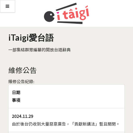
iTaigi愛台語
一部集結群眾編纂的開放台語辭典
維修公告
維修公告紀錄:
日期
事項
2024.11.29
由於後台仍收到大量惡意廣告，「貢獻新講法」暫且關閉。