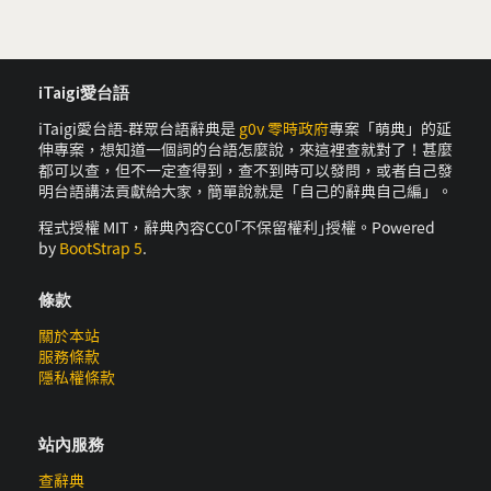
iTaigi愛台語
iTaigi愛台語-群眾台語辭典是
g0v 零時政府
專案「萌典」的延
伸專案，想知道一個詞的台語怎麼說，來這裡查就對了！甚麼
都可以查，但不一定查得到，查不到時可以發問，或者自己發
明台語講法貢獻給大家，簡單說就是「自己的辭典自己編」。
程式授權 MIT，辭典內容CC0｢不保留權利｣授權。Powered
by
BootStrap 5
.
條款
關於本站
服務條款
隱私權條款
站內服務
查辭典