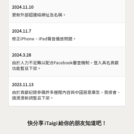
2024.11.10
更新外部超連結網址及名稱。
2024.11.7
修正iPhone、iPad聲音播放問題。
2024.3.28
由於人力不足難以配合Facebook審查機制，登入具名貢獻
功能暫且下架。
2023.11.13
由於貢獻紀錄參雜許多腥羶內容與中國惡意廣告，我很會、
燒燙燙新詞暫且下架。
快分享 iTaigi 給你的朋友知道吧！