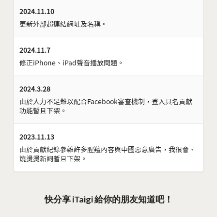
2024.11.10
更新外部超連結網址及名稱。
2024.11.7
修正iPhone、iPad聲音播放問題。
2024.3.28
由於人力不足難以配合Facebook審查機制，登入具名貢獻
功能暫且下架。
2023.11.13
由於貢獻紀錄參雜許多腥羶內容與中國惡意廣告，我很會、
燒燙燙新詞暫且下架。
快分享 iTaigi 給你的朋友知道吧！