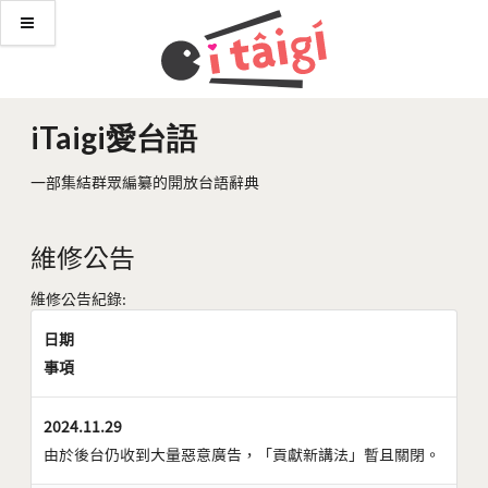
iTaigi愛台語
一部集結群眾編纂的開放台語辭典
維修公告
維修公告紀錄:
日期
事項
2024.11.29
由於後台仍收到大量惡意廣告，「貢獻新講法」暫且關閉。