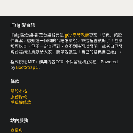
iTaigi愛台語
iTaigi愛台語-群眾台語辭典是
g0v 零時政府
專案「萌典」的延
伸專案，想知道一個詞的台語怎麼說，來這裡查就對了！甚麼
都可以查，但不一定查得到，查不到時可以發問，或者自己發
明台語講法貢獻給大家，簡單說就是「自己的辭典自己編」。
程式授權 MIT，辭典內容CC0｢不保留權利｣授權。Powered
by
BootStrap 5
.
條款
關於本站
服務條款
隱私權條款
站內服務
查辭典